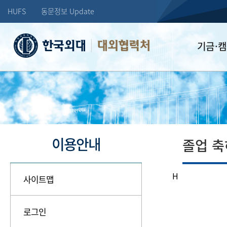
HUFS
동문정보 Update
대외협력처
기금·
학교발전기
장학기금
선배드림 장
이용안내
졸업 
H
사이트맵
로그인