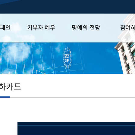
캠페인
기부자 예우
명예의 전당
참여
금
예우 프로그램
HUFS Honor
참여방법
세제 혜택
Diamond Club
기부하기
학금
Platinum Club
잠재기부자 
졸업동문 정
축하카드
업데이트