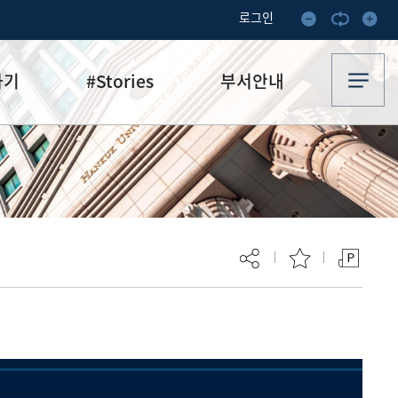
로그인
하기
#Stories
부서안내
기부·수혜스토리
업무안내
기금소식
오시는 길
추천
이달의 기부자
보
현재 페이지를 즐겨찾는 메뉴로
등록하시겠습니까?