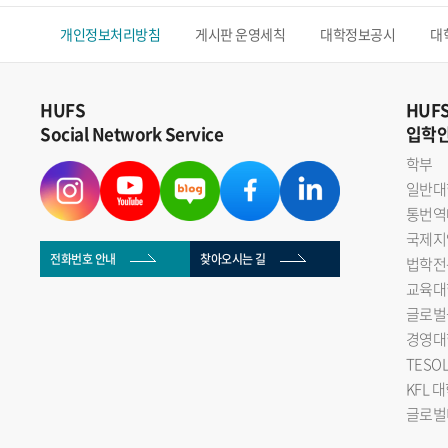
개인정보처리방침
게시판 운영세칙
대학정보공시
대
HUFS
HUF
Social Network Service
입학
학부
일반대
통번역
국제지
전화번호 안내
찾아오시는 길
법학전
교육대
글로벌
경영대
TESO
KFL 
글로벌