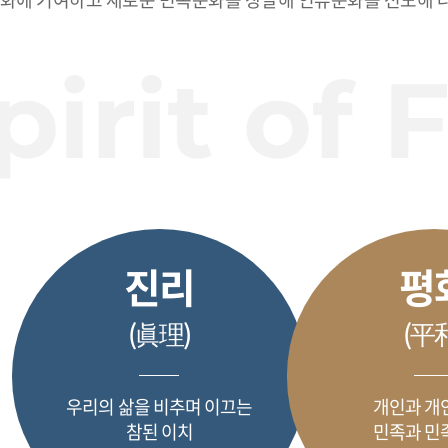
진리
평
(眞理)
(平
우리의 삶을 비추며 이끄는
개인과 개인
참된 이치
민족과 민족