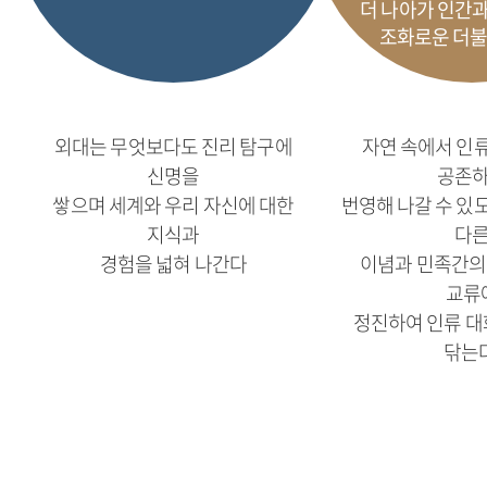
더 나아가 인간과
조화로운 더불
외대는 무엇보다도 진리 탐구에
자연 속에서 인
신명을
공존
쌓으며 세계와 우리 자신에 대한
번영해 나갈 수 있
지식과
다
경험을 넓혀 나간다
이념과 민족간의 
교류
정진하여 인류 대
닦는다