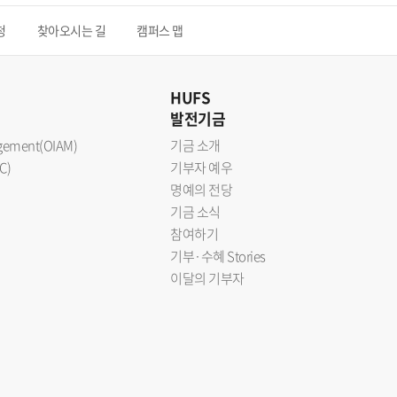
청
찾아오시는 길
캠퍼스 맵
HUFS
발전기금
nagement(OIAM)
기금 소개
C)
기부자 예우
명예의 전당
기금 소식
참여하기
기부·수혜 Stories
이달의 기부자