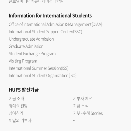
글로벌미디어커뮤니케이션대학원
Information
for International Students
Office of International Admission & Management(OIAM)
International Student Support Center(ISSC)
Undergraduate Admission
Graduate Admission
Student Exchange Program
Visiting Program
International Summer Session(ISS)
International Student Organization(ISO)
HUFS
발전기금
기금 소개
기부자 예우
명예의 전당
기금 소식
참여하기
기부·수혜 Stories
-
이달의 기부자