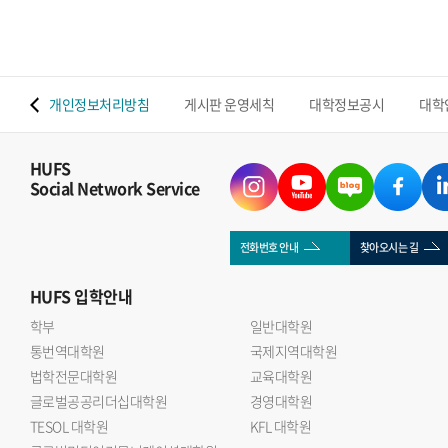
 맵
개인정보처리방침
게시판 운영세칙
대학정보공시
대학
HUFS
Social Network Service
전화번호 안내
찾아오시는 길
HUFS
입학안내
학부
일반대학원
통번역대학원
국제지역대학원
법학전문대학원
교육대학원
글로벌공공리더십대학원
경영대학원
TESOL 대학원
KFL 대학원