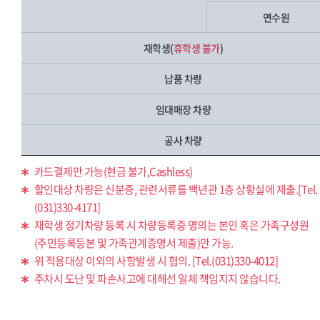
연수원
재학생(
휴학생 불가
)
납품 차량
임대매장 차량
공사 차량
카드결제만 가능(현금 불가,Cashless)
할인대상 차량은 신분증, 관련서류를 백년관 1층 상황실에 제출.[Tel.
(031)330-4171]
재학생 정기차량 등록 시 차량등록증 명의는 본인 혹은 가족구성원
(주민등록등본 및 가족관계증명서 제출)만 가능.
위 적용대상 이외의 사항발생 시 협의. [Tel.(031)330-4012]
주차시 도난 및 파손사고에 대해선 일체 책임지지 않습니다.