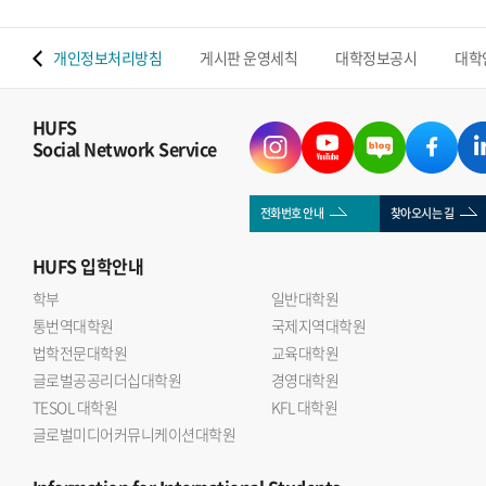
 맵
개인정보처리방침
게시판 운영세칙
대학정보공시
대학
HUFS
Social Network Service
전화번호 안내
찾아오시는 길
HUFS
입학안내
학부
일반대학원
통번역대학원
국제지역대학원
법학전문대학원
교육대학원
글로벌공공리더십대학원
경영대학원
TESOL 대학원
KFL 대학원
글로벌미디어커뮤니케이션대학원