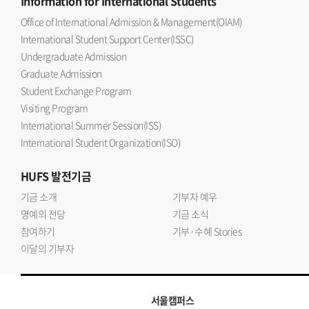
Information
for International Students
Office of International Admission & Management(OIAM)
International Student Support Center(ISSC)
Undergraduate Admission
Graduate Admission
Student Exchange Program
Visiting Program
International Summer Session(ISS)
International Student Organization(ISO)
HUFS
발전기금
기금 소개
기부자 예우
명예의 전당
기금 소식
참여하기
기부·수혜 Stories
이달의 기부자
서울캠퍼스