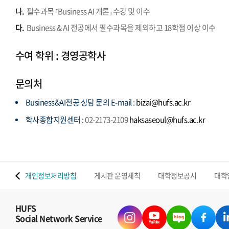
나.
필수과목 ⸢Business AI 개론⸥ 수강 및 이수
다.
Business & AI 전공에서 필수과목을 제외하고 18학점 이상 이수
수여 학위 : 경영공학사
문의처
Business&AI전공 상담 문의 E-mail :
bizai@hufs.ac.kr
학사종합지원센터 :
02-2173-2109
haksaseoul@hufs.ac.kr
 맵
개인정보처리방침
게시판 운영세칙
대학정보공시
대학
HUFS
Social Network Service