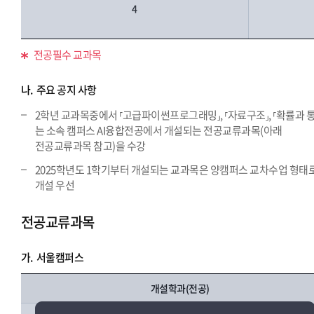
4
전공필수 교과목
나.
주요 공지 사항
2학년 교과목중에서 ⸢고급파이썬프로그래밍⸥, ⸢자료구조⸥, ⸢확률과 
는 소속 캠퍼스 AI융합전공에서 개설되는 전공교류과목(아래
전공교류과목 참고)을 수강
2025학년도 1학기부터 개설되는 교과목은 양캠퍼스 교차수업 형태
개설 우선
전공교류과목
가.
서울캠퍼스
개설학과(전공)