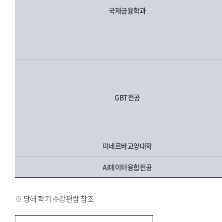
국제금융학과
GBT전공
미네르바교양대학
AI데이터융합전공
※ 당해 학기 수강편람 참조