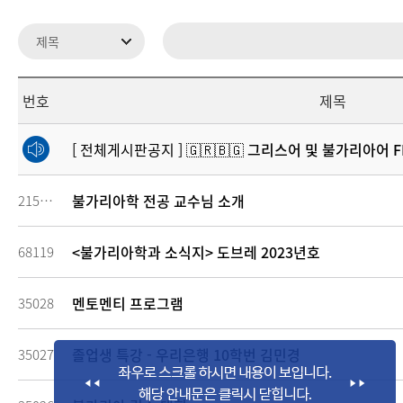
번호
제목
[ 전체게시판공지 ]
🇬🇷🇧🇬 그리스어 및 불가리아어
불가리아학 전공 교수님 소개
215447
<불가리아학과 소식지> 도브레 2023년호
68119
멘토멘티 프로그램
35028
졸업생 특강 - 우리은행 10학번 김민경
35027