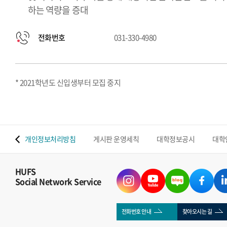
하는 역량을 증대
전화번호
031-330-4980
* 2021학년도 신입생부터 모집 중지
 맵
개인정보처리방침
게시판 운영세칙
대학정보공시
대학
HUFS
Social Network Service
전화번호 안내
찾아오시는 길