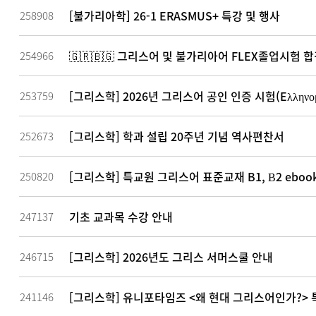
[불가리아학] 26-1 ERASMUS+ 특강 및 행사
258908
🇬🇷🇧🇬 그리스어 및 불가리아어 FLEX졸업시험 
254966
[그리스학] 2026년 그리스어 공인 인증 시험(Eλληνομ
253759
[그리스학] 학과 설립 20주년 기념 역사편찬서
252673
[그리스학] 특교원 그리스어 표준교재 B1, Β2 eboo
250820
기초 교과목 수강 안내
247137
[그리스학] 2026년도 그리스 서머스쿨 안내
246715
[그리스학] 유니포타임즈 <왜 현대 그리스어인가?>
241146