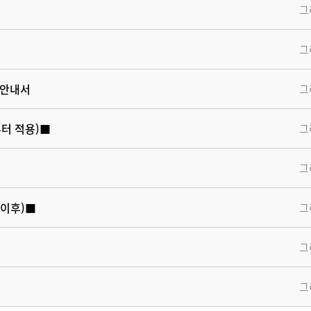
e안내서
터 적용)■
 이후)■