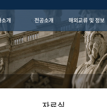
과소개
전공소개
해외교류 및 정보
사말
교수진
그리스학
 연혁
교육과정
불가리아학
학제도
진로안내
주요 링크
지사항
학술대회 및 강연
료실
전공 게시판
는 길
자료실