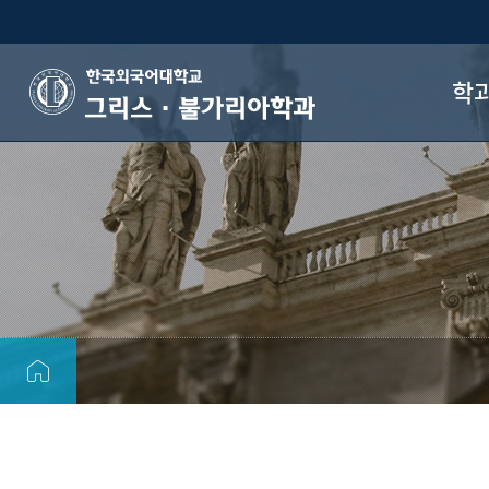
학
그리스·불가리아학과
인
학과
장
공
자
오시