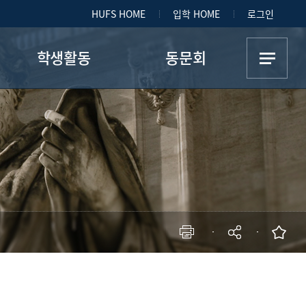
HUFS HOME
입학 HOME
로그인
학생활동
동문회
학생회
동문회 소개
답사
게시판
학회
자유게시판
사진첩
현재 페이지를 즐겨찾는 메뉴로