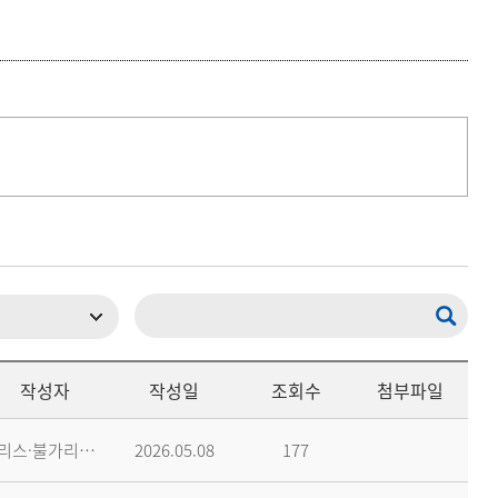
등록하시겠습니까?
메뉴추가
작성자
작성일
조회수
첨부파일
그리스·불가리아학과
2026.05.08
177