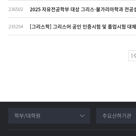
2025 자유전공학부 대상 그리스·불가리아학과 전공
236502
[그리스학] 그리스어 공인 인증시험 및 졸업시험 대체
235254
학부/대학원
주요산하기관