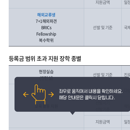
지원금액
일
해외교류생
7+1해외파견
BRICs
선발 및 기준
국제
Fellowship
복수학위
등록금 범위 초과 지원 장학 종별
현장실습
선발 및 기준
진로
(인턴십)
선발대상
다양
선발시기
교육 활동 지원
해당
선발기준
지원금액
일