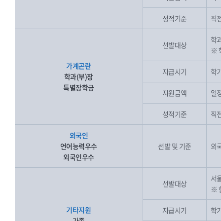
성적기준
직전
학과
선발대상
※ 
가계곤란
지급시기
학기
학과(부)장
특별장학금
지원금액
일
성적기준
직전
외국인
언어능력우수
선발 및 기준
외
외국인우수
서울
선발대상
※
기타지원
지급시기
학기
가족