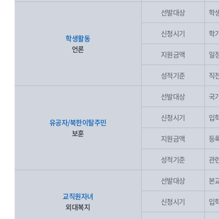
선발대상
학생
신청시기
학기
학생활동
언론
지원금액
일
성적기준
직전
선발대상
국가
신청시기
입학
유공자/북한이탈주민
보훈
지원금액
등록
성적기준
관련
선발대상
본교
교직원자녀
신청시기
입학
외대복지