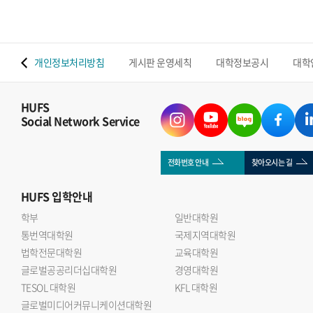
 맵
개인정보처리방침
게시판 운영세칙
대학정보공시
대학
HUFS
Social Network Service
전화번호 안내
찾아오시는 길
HUFS
입학안내
학부
일반대학원
통번역대학원
국제지역대학원
법학전문대학원
교육대학원
글로벌공공리더십대학원
경영대학원
TESOL 대학원
KFL 대학원
글로벌미디어커뮤니케이션대학원