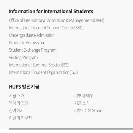
Information
for International Students
Office of International Admission & Management(OIAM)
International Student Support Center(ISSC)
Undergraduate Admission
Graduate Admission
Student Exchange Program
Visiting Program
International Summer Session(ISS)
International Student Organization(ISO)
HUFS
발전기금
기금 소개
기부자 예우
명예의 전당
기금 소식
참여하기
기부·수혜 Stories
이달의 기부자