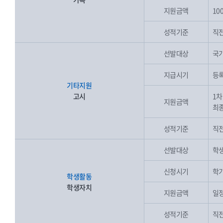
지원금액
10
성적기준
직전
선발대상
국가
지급시기
등록
기타지원
고시
1차
지원금액
최종
성적기준
직전
선발대상
학생
신청시기
학기
학생활동
학생자치
지원금액
일
성적기준
직전