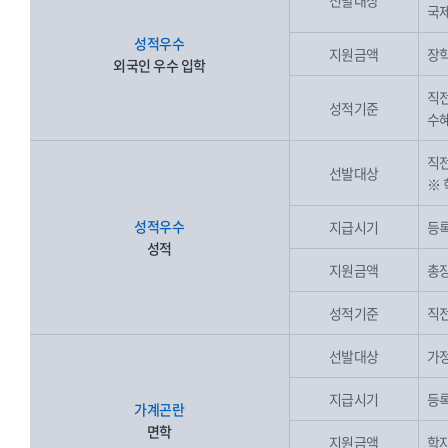
선발대상
국제
성적우수
지원금액
장학
외국인 우수 입학
직전
성적기준
수혜
직전
선발대상
※ 
성적우수
지급시기
등록
성적
지원금액
총장
성적기준
직전
선발대상
가정
지급시기
등록
가계곤란
면학
지원금액
학