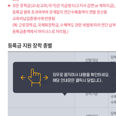
모든 장학금(교내/교외/국가)은 지급방식(고지서 감면 or 계좌지급),
등록금 범위 초과여부와 관계없이 연간수혜총액이 연말 정산용
교육비납입증명서에 반영됨
(예: 근로장학금, 국제화장학금, 수혜액도 관련 세법에 따라 연간 납
등록금총액에서 마이너스로 처리됨.)
등록금 지원 장학 종별
당해
선발대상
입학
지원금액
장학
성적우수
우수입학
직전
수혜
성적기준
수혜
수혜
당해