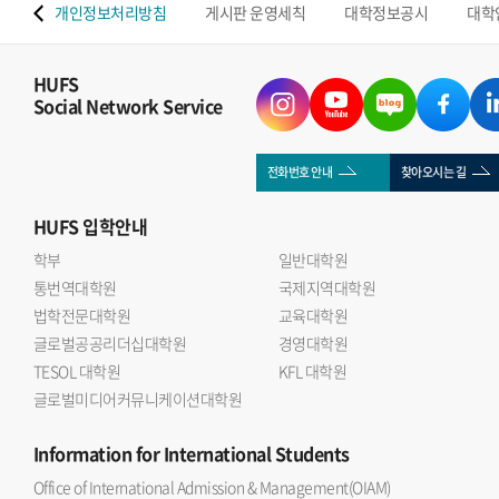
 맵
개인정보처리방침
게시판 운영세칙
대학정보공시
대학
HUFS
Social Network Service
전화번호 안내
찾아오시는 길
HUFS
입학안내
학부
일반대학원
통번역대학원
국제지역대학원
법학전문대학원
교육대학원
글로벌공공리더십대학원
경영대학원
TESOL 대학원
KFL 대학원
글로벌미디어커뮤니케이션대학원
Information
for International Students
Office of International Admission & Management(OIAM)