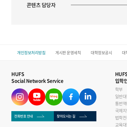
콘텐츠 담당자
개인정보처리방침
게시판 운영세칙
대학정보공시
대
HUFS
HUF
Social Network Service
입학
학부
일반대
통번역
국제지
전화번호 안내
찾아오시는 길
법학전
교육대