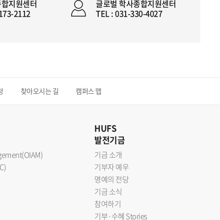
종합지원센터
글로벌 학사종합지원센터
2173-2112
TEL : 031-330-4027
청
찾아오시는 길
캠퍼스 맵
HUFS
발전기금
nagement(OIAM)
기금 소개
C)
기부자 예우
명예의 전당
기금 소식
참여하기
기부·수혜 Stories