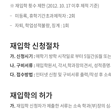
※ 재입학 횟수 제한 (2012. 10. 17 이후 제적 기준)
미등록, 휴학기간초과제적자 : 2회
자퇴, 학업성적불량, 징계 : 1회
재입학 신청절차
가.
신청시기 :
매학기 방학 시작일로 부터 5일간(6월 또는
나.
구비서류 :
재입학원서, 각서,학과장의견서, 성적증명
다.
접수방법 :
인터넷 신청 및 구비서류 출력/작성 후 소
재입학의 허가
가.
재입학 신청자가 제출한 서류는 소속 학과(부)장의 심