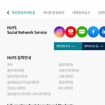
 맵
개인정보처리방침
게시판 운영세칙
대학정보공시
대학
HUFS
Social Network Service
전화번호 안내
찾아오시는 길
HUFS
입학안내
학부
일반대학원
통번역대학원
국제지역대학원
법학전문대학원
교육대학원
글로벌공공리더십대학원
경영대학원
TESOL 대학원
KFL 대학원
글로벌미디어커뮤니케이션대학원