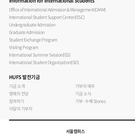
Information
for International Students
Office of International Admission & Management(OIAM)
International Student Support Center(ISSC)
Undergraduate Admission
Graduate Admission
Student Exchange Program
Visiting Program
International Summer Session(ISS)
International Student Organization(ISO)
HUFS
발전기금
기금 소개
기부자 예우
명예의 전당
기금 소식
참여하기
기부·수혜 Stories
이달의 기부자
서울캠퍼스