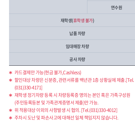
연수원
재학생(
휴학생 불가
)
납품 차량
임대매장 차량
공사 차량
카드결제만 가능(현금 불가,Cashless)
할인대상 차량은 신분증, 관련서류를 백년관 1층 상황실에 제출.[Tel.
(031)330-4171]
재학생 정기차량 등록 시 차량등록증 명의는 본인 혹은 가족구성원
(주민등록등본 및 가족관계증명서 제출)만 가능.
위 적용대상 이외의 사항발생 시 협의. [Tel.(031)330-4012]
주차시 도난 및 파손사고에 대해선 일체 책임지지 않습니다.