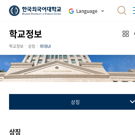
Language
학교정보
학교정보
상징
외대UI
상징
교표(심벌마크)
컬러시스템
상징
로고타입