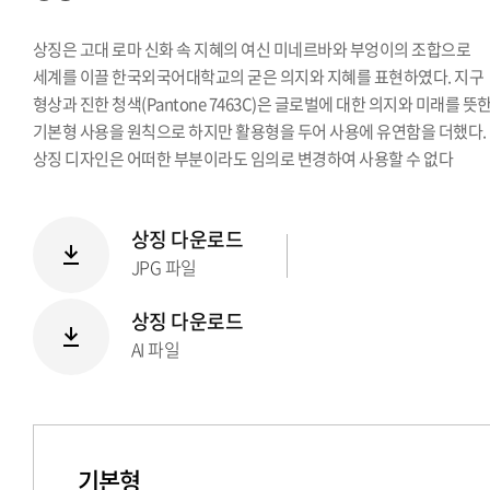
시그니처
Stationery Items
상징은 고대 로마 신화 속 지혜의 여신 미네르바와 부엉이의 조합으로
상징
세계를 이끌 한국외국어대학교의 굳은 의지와 지혜를 표현하였다. 지구
형상과 진한 청색(Pantone 7463C)은 글로벌에 대한 의지와 미래를 뜻한
전용서체
기본형 사용을 원칙으로 하지만 활용형을 두어 사용에 유연함을 더했다.
PPT템플릿
상징 디자인은 어떠한 부분이라도 임의로 변경하여 사용할 수 없다
캐릭터
상징 다운로드
JPG 파일
상징 다운로드
AI 파일
기본형